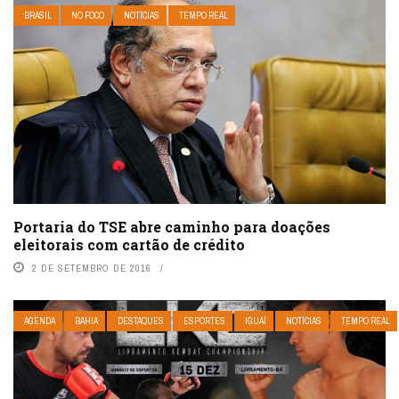
BRASIL
NO FOCO
NOTÍCIAS
TEMPO REAL
Portaria do TSE abre caminho para doações
eleitorais com cartão de crédito
2 DE SETEMBRO DE 2016
AGENDA
BAHIA
DESTAQUES
ESPORTES
IGUAÍ
NOTÍCIAS
TEMPO REAL