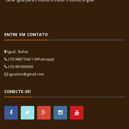
“Levar Iguaí para o mundo e trazer o mundo a Iguaí”.
ENTRE EM CONTATO
Iguaí . Bahia
(73) 988710421 (Whatsapp)
(73) 981000930
iguaimix@gmail.com
CONECTE-SE!