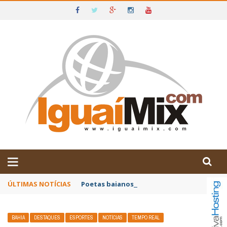
DE IGUAÍ E SUDOESTE DA BAHIA
ÚLTIMAS NOTÍCIAS
Poetas baianos representam o Brasil no XX
BAHIA
DESTAQUES
ESPORTES
NOTÍCIAS
TEMPO REAL