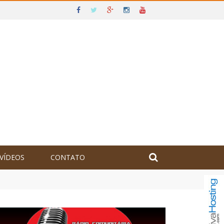
VÍDEOS
CONTATO
olômbia