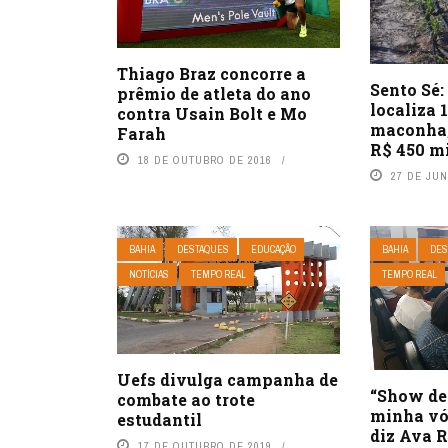
Thiago Braz concorre a
Sento Sé:
prêmio de atleta do ano
localiza 
contra Usain Bolt e Mo
maconha;
Farah
R$ 450 m
18 DE OUTUBRO DE 2016
27 DE JU
BAHIA
DESTAQUES
EDUCAÇÃO
BAHIA
DES
NOTÍCIAS
TEMPO REAL
TEMPO REAL
Uefs divulga campanha de
“Show de 
combate ao trote
minha vó
estudantil
diz Ava 
17 DE OUTUBRO DE 2019