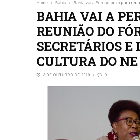
Home
›
Bahia
›
Bahia vai a Pernambuco para reuni
BAHIA VAI A P
REUNIÃO DO FÓ
SECRETÁRIOS E 
CULTURA DO NE
3 DE OUTUBRO DE 2019
0