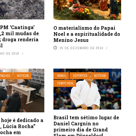
 PM ‘Caatinga’
O materialismo do Papai
1,2 mil mudas de
Noel e a espiritualidade do
 droga renderia
Menino Jesus
il
25 DE DEZEMBRO DE 2014
NHO DE 2019
TAQUES
NOTÍCIAS
BRASIL
ESPORTES
NOTÍCIAS
TEMPO REAL
Brasil tem sétimo lugar de
hoje é dedicado a
Daniel Cargnin no
, Lúcia Rocha”
primeiro dia de Grand
Rocha em
Slam em Düsseldorf