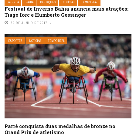
AGENDA
BAHIA
DESTAQUES
NOTÍCIAS
TEMPO REAL
Festival de Inverno Bahia anuncia mais atrações:
Tiago Iorc e Humberto Gessinger
30 DE JUNHO DE 2017
ESPORTES
NOTÍCIAS
TEMPO REAL
Parré conquista duas medalhas de bronze no
Grand Prix de atletismo