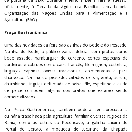
da portaria da SDR. Durante a feira, a Bahia fará a adesão,
oficialmente, à Década da Agricultura Familiar, lançada pela
Organização das Nações Unidas para a Alimentação e a
Agricultura (FAO).
Praça Gastronômica
Uma das novidades da feira são as Ilhas do Bode e do Pescado.
Na ilha do Bode, o público vai se deliciar com pratos como
bode assado, hambúrguer de cordeiro, cortes especiais de
cordeiros e cabritos como carré francês, filé mignon, costeleta,
linguiças caprinas ovinas tradicionais, apimentadas e para
churrasco. Na Ilha do pescado, catados de siri, aratu, sururu,
chumbinho, linguiça defumada de peixe, filé, espetinho e caldo
de peixe compõem alguns dos pratos que estarão sendo
comercializados.
Na Praça Gastronômica, também poderá ser apreciada a
culinária trabalhada pela agricultura familiar diversas regiões da
Bahia, como as ostras do Recôncavo, a galinha caipira do
Portal do Sertão, a moqueca de tucunaré da Chapada