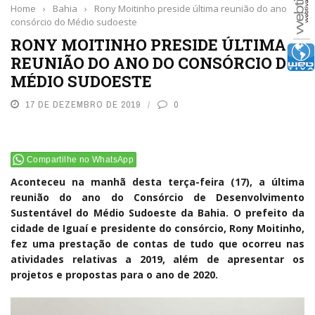
Home
›
Bahia
›
Rony Moitinho preside última reunião do ano do
consórcio do Médio sudoeste
RONY MOITINHO PRESIDE ÚLTIMA
REUNIÃO DO ANO DO CONSÓRCIO DO
MÉDIO SUDOESTE
17 DE DEZEMBRO DE 2019
0
Compartilhe no WhatsApp
Aconteceu na manhã desta terça-feira (17), a última
reunião do ano do Consórcio de Desenvolvimento
Sustentável do Médio Sudoeste da Bahia. O prefeito da
cidade de Iguaí e presidente do consórcio, Rony Moitinho,
fez uma prestação de contas de tudo que ocorreu nas
atividades relativas a 2019, além de apresentar os
projetos e propostas para o ano de 2020.