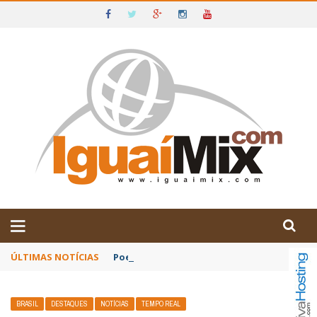
DE IGUAÍ E SUDOESTE DA BAHIA
ÚLTIMAS NOTÍCIAS
Poetas baianos representam o Brasil no XX
BRASIL
DESTAQUES
NOTÍCIAS
TEMPO REAL