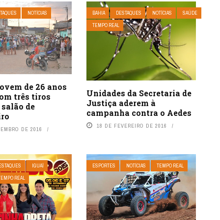
TAQUES
NOTÍCIAS
BAHIA
DESTAQUES
NOTÍCIAS
SAÚDE
TEMPO REAL
Jovem de 26 anos
Unidades da Secretaria de
om três tiros
Justiça aderem à
 salão de
campanha contra o Aedes
iro
18 DE FEVEREIRO DE 2016
ZEMBRO DE 2016
ESTAQUES
IGUAÍ
ESPORTES
NOTÍCIAS
TEMPO REAL
TEMPO REAL