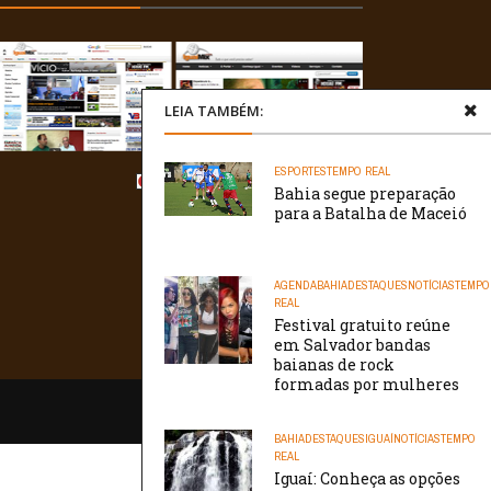
LEIA TAMBÉM:
ESPORTES
TEMPO REAL
Bahia segue preparação
para a Batalha de Maceió
AGENDA
BAHIA
DESTAQUES
NOTÍCIAS
TEMPO
REAL
Festival gratuito reúne
em Salvador bandas
baianas de rock
formadas por mulheres
/// WebtivaHOSTING
BAHIA
DESTAQUES
IGUAÍ
NOTÍCIAS
TEMPO
REAL
Iguaí: Conheça as opções