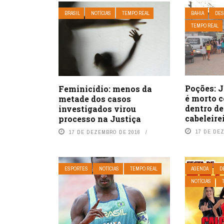
BRASIL
NOTÍCIAS
TEMPO REAL
BAHIA
DES
TEMPO REAL
Poções: 
Feminicídio: menos da
é morto c
metade dos casos
dentro de
investigados virou
cabeleire
processo na Justiça
17 DE DE
17 DE DEZEMBRO DE 2016
ESPORTES
NOTÍCIAS
TEMPO REAL
AGENDA
D
NOTÍCIAS