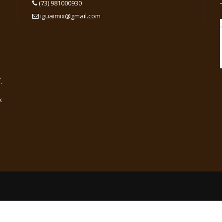
(73) 981000930
iguaimix@gmail.com
,
x