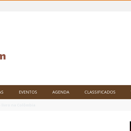
AS
EVENTOS
AGENDA
CLASSIFICADOS
tam o Brasil no XXIV Parlamento Internacional de Escritores, na C