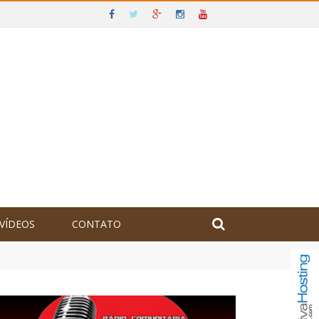
VÍDEOS
CONTATO
olômbia