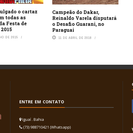
vulgado o cartaz
Campeão do Dakar,
om todas as
Reinaldo Varela disputará
da Festa de
o Desafio Guarani, no
 2015
Paraguai
HO DE 2015
11 DE ABRIL DE 2018
ENTRE EM CONTATO
Iguaí . Bahia
(73) 988710421 (Whatsapp)