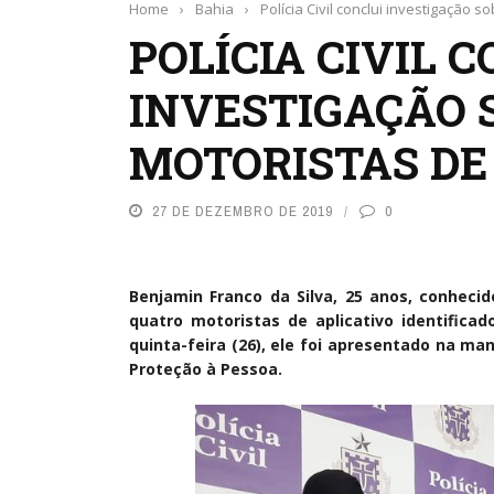
Home
›
Bahia
›
Polícia Civil conclui investigação 
POLÍCIA CIVIL 
INVESTIGAÇÃO 
MOTORISTAS DE
27 DE DEZEMBRO DE 2019
0
Benjamin Franco da Silva, 25 anos, conhec
quatro motoristas de aplicativo identificad
quinta-feira (26), ele foi apresentado na m
Proteção à Pessoa.