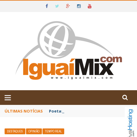
DE IGUAÍ E SUDOESTE DA BAHIA
ÚLTIMAS NOTÍCIAS
Poetas baianos representam o Brasil no XX
DESTAQUES
OPINIÃO
TEMPO REAL