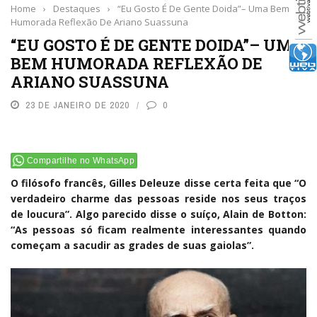
Home
›
Destaques
›
“Eu Gosto É De Gente Doida”– Uma Bem
Humorada Reflexão De Ariano Suassuna
“EU GOSTO É DE GENTE DOIDA”– UMA
BEM HUMORADA REFLEXÃO DE
ARIANO SUASSUNA
23 DE JANEIRO DE 2020
0
Compartilhe no WhatsApp
O filósofo francês, Gilles Deleuze disse certa feita que “O
verdadeiro charme das pessoas reside nos seus traços
de loucura”. Algo parecido disse o suíço, Alain de Botton:
“As pessoas só ficam realmente interessantes quando
começam a sacudir as grades de suas gaiolas”.