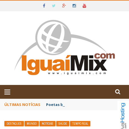
DE IGUAÍ E SUDOESTE DA BAHIA
ÚLTIMAS NOTÍCIAS
Poetas baianos representam o Brasil no XX
DESTAQUES
MUNDO
NOTÍCIAS
SAÚDE
TEMPO REAL