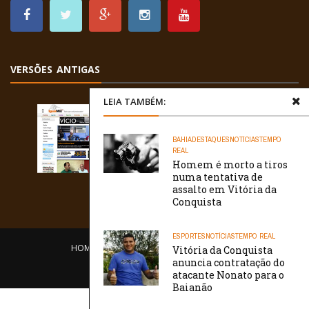
VERSÕES ANTIGAS
LEIA TAMBÉM:
BAHIA
DESTAQUES
NOTÍCIAS
TEMPO
REAL
Homem é morto a tiros
numa tentativa de
assalto em Vitória da
Conquista
ESPORTES
NOTÍCIAS
TEMPO REAL
HOME
EQUIPE
O PORTAL
CONTATO
Vitória da Conquista
anuncia contratação do
/// WebtivaHOSTING
atacante Nonato para o
Baianão