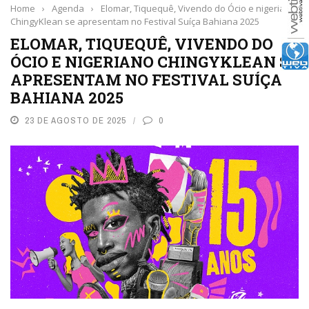
Home
›
Agenda
›
Elomar, Tiquequê, Vivendo do Ócio e nigeriano
ChingyKlean se apresentam no Festival Suíça Bahiana 2025
ELOMAR, TIQUEQUÊ, VIVENDO DO
ÓCIO E NIGERIANO CHINGYKLEAN SE
APRESENTAM NO FESTIVAL SUÍÇA
BAHIANA 2025
23 DE AGOSTO DE 2025
0