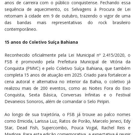
anos de carreira com o público conquistense. Fechando essa
sequência de aquecimento, os Selvagens à Procura de Lei
retornam à cidade em 9 de outubro, trazendo o vigor de uma
das bandas mais representativas do rock brasileiro
contemporâneo.
15 anos do Coletivo Suíça Bahiana
Reconhecido oficialmente pela Lei Municipal nº 2.415/2020, o
FSB é promovido pela Prefeitura Municipal de Vitória da
Conquista (PMVC) e pelo Coletivo Suíça Bahiana, que também
completa 15 anos de atuação em 2025. Criado para fortalecer a
cena autoral e alternativa no interior da Bahia, o coletivo já
realizou mais de 200 eventos, como as Noites Fora do Eixo
Conquista, Sexta Básica, Conversas Infinitas e o Festival
Devaneios Sonoros, além de comandar o Selo Piripiri.
Ao longo de sua trajetória, o FSB já trouxe ao palco nomes
como Emicida, Larissa Luz, Ratos de Porão, Marcelo Jeneci, Edy
Star, Dead Fish, Supercombo, Pouca Vogal, Rachel Reis e
Maglore. Para esta edição comemorativa, a expectativa é reunir