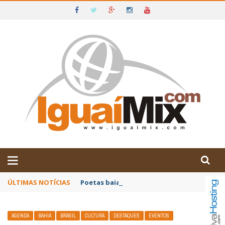
DE IGUAÍ E SUDOESTE DA BAHIA
ÚLTIMAS NOTÍCIAS
Poetas baianos representam o Brasil no XX
AGENDA
BAHIA
BRASIL
CULTURA
DESTAQUES
EVENTOS