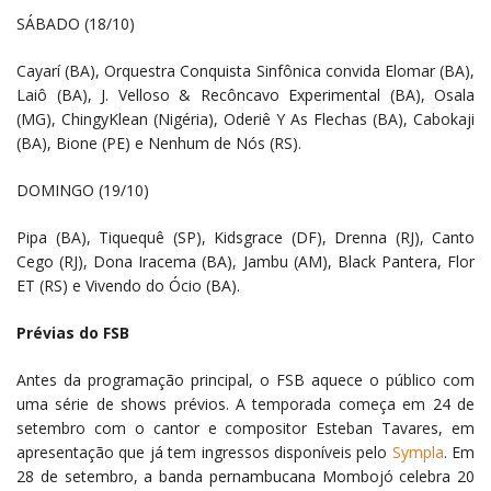
SÁBADO (18/10)
Cayarí (BA), Orquestra Conquista Sinfônica convida Elomar (BA),
Laiô (BA), J. Velloso & Recôncavo Experimental (BA), Osala
(MG), ChingyKlean (Nigéria), Oderiê Y As Flechas (BA), Cabokaji
(BA), Bione (PE) e Nenhum de Nós (RS).
DOMINGO (19/10)
Pipa (BA), Tiquequê (SP), Kidsgrace (DF), Drenna (RJ), Canto
Cego (RJ), Dona Iracema (BA), Jambu (AM), Black Pantera, Flor
ET (RS) e Vivendo do Ócio (BA).
Prévias do FSB
Antes da programação principal, o FSB aquece o público com
uma série de shows prévios. A temporada começa em 24 de
setembro com o cantor e compositor Esteban Tavares, em
apresentação que já tem ingressos disponíveis pelo
Sympla
. Em
28 de setembro, a banda pernambucana Mombojó celebra 20