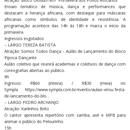
Atração: Bloco Olodum em “Primavera dos Povos Africanos”
Ensaio temático de música, dança e performances que
destacam a herança africana, com destaque para máscaras
africanas como símbolos de identidade e resistência. A
programação acontece das 14h às 18h e marca o início da
primavera.
Ingressos esgotados
– LARGO TEREZA BATISTA
Atração: Somos Todos Dança – Aulão de Lançamento do Bloco
Pipoca Dançante
Aulão coletivo que reunirá academias e coletivos de dança com
coreografias abertas ao público.
9h
Ingresso: R$60 (inteira) / R$30 (meia) no
Sympla
https://www.sympla.com.br/
evento/aulao-virou-festa-
de-
lancamento-do-blo…
– LARGO PEDRO ARCHANJO
Atração: Karlinhos Brito
O cantor apresenta repertório com samba, axé e MPB para
animar o público do Pelourinho.
15h