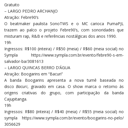
Gratuito
– LARGO PEDRO ARCHANJO
Atração: Febre90’s
O beatmaker paulista SonoTWS e o MC carioca PumaPJL
trazem ao palco o projeto Febre90’s, com sonoridades que
misturam rap, R&B e referências nostálgicas dos anos 1990.
19h
Ingressos: R$100 (inteira) / R$50 (meia) / R$60 (meia social) no
Sympla
https://www.sympla.com.br/
evento/febre90-s-em-
salvador-
ba/3081613
– LARGO QUINCAS BERRO D’ÁGUA
Atração: Boogarins em “Bacuri”
A banda Boogarins apresenta a nova turnê baseada no
disco
Bacuri
, gravado em casa. O show marca o retorno às
origens criativas do grupo, com participação da banda
Cajupitanga.
19h
Ingressos: R$80 (inteira) / R$40 (meia) / R$55 (meia social) no
sympla
https://www.sympla.com.br/
evento/boogarins-no-pelo/
3056629