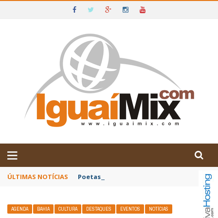
DE IGUAÍ E SUDOESTE DA BAHIA
ÚLTIMAS NOTÍCIAS
Poetas baianos representam o Brasil no XX
AGENDA
BAHIA
CULTURA
DESTAQUES
EVENTOS
NOTÍCIAS