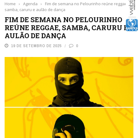
Home
›
Agenda
›
Fim de semana no Pelourinho reúne reggae,
samba, caruru e aulão de dança
FIM DE SEMANA NO PELOURINHO
REÚNE REGGAE, SAMBA, CARURU E
AULÃO DE DANÇA
19 DE SETEMBRO DE 2025
0