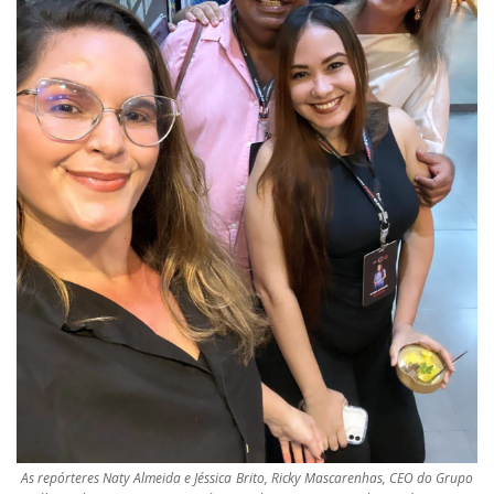
As repórteres Naty Almeida e Jéssica Brito, Ricky Mascarenhas, CEO do Grupo