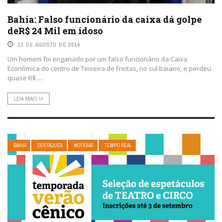
Bahia: Falso funcionário da caixa dá golpe
deR$ 24 Mil em idoso
13 DE AGOSTO DE 2014
Um homem foi enganado por um falso funcionário da Caixa
Econômica do centro de Teixeira de Freitas, no sul baiano, e perdeu
quase R$ ...
LEIA MAIS \+
BAHIA
DESTAQUES
NOTÍCIAS
TEMPO REAL