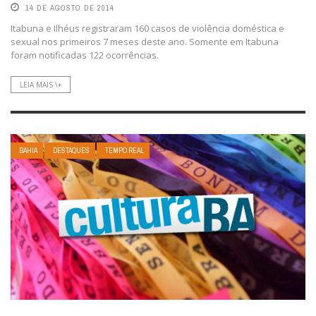
14 DE AGOSTO DE 2014
Itabuna e Ilhéus registraram 160 casos de violência doméstica e
sexual nos primeiros 7 meses deste ano. Somente em Itabuna
foram notificadas 122 ocorrências.
LEIA MAIS \+
BAHIA
DESTAQUES
TEMPO REAL