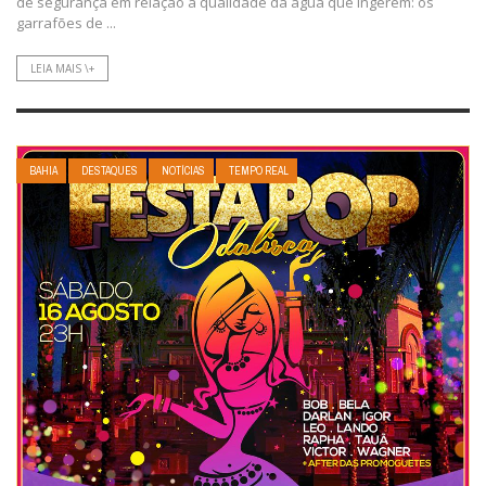
de segurança em relação à qualidade da água que ingerem: os
garrafões de ...
LEIA MAIS \+
BAHIA
DESTAQUES
NOTÍCIAS
TEMPO REAL