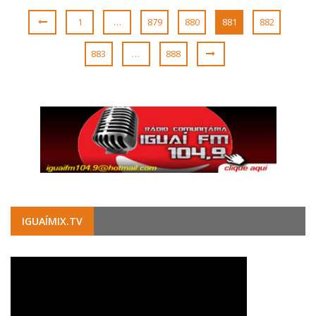
1
…
879
880
881
882
883
…
888
IGUAÍMIX.TV