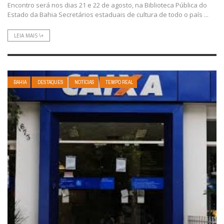
Encontro será nos dias 21 e 22 de agosto, na Biblioteca Pública do
Estado da Bahia Secretários estaduais de cultura de todo o país ...
LEIA MAIS \+
BAHIA
DESTAQUES
NOTÍCIAS
TEMPO REAL