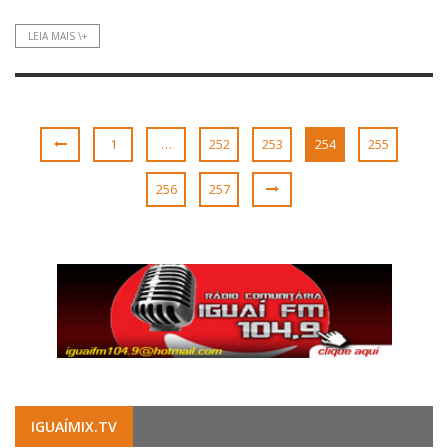
LEIA MAIS \+
1
…
252
253
254
255
256
257
IGUAÍMIX.TV