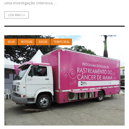
uma investigação criteriosa, ...
LEIA MAIS \+
IGUAÍ
NOTÍCIAS
SAÚDE
TEMPO REAL