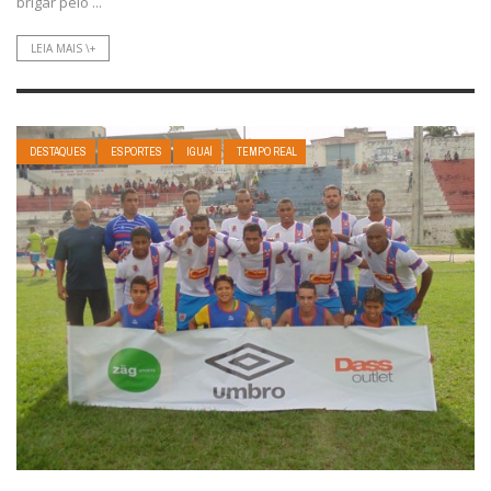
brigar pelo ...
LEIA MAIS \+
DESTAQUES
ESPORTES
IGUAÍ
TEMPO REAL