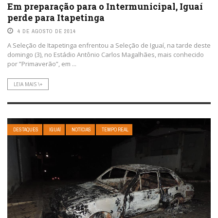
Em preparação para o Intermunicipal, Iguaí
perde para Itapetinga
4 DE AGOSTO DE 2014
A Seleção de Itapetinga enfrentou a Seleção de Iguaí, na tarde deste
domingo (3), no Estádio Antônio Carlos Magalhães, mais conhecido
por ”Primaverão”, em ...
LEIA MAIS \+
DESTAQUES
IGUAÍ
NOTÍCIAS
TEMPO REAL