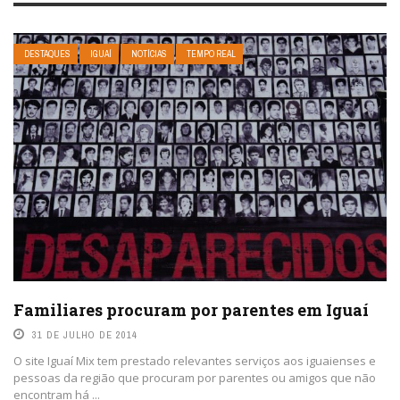
DESTAQUES
IGUAÍ
NOTÍCIAS
TEMPO REAL
Familiares procuram por parentes em Iguaí
31 DE JULHO DE 2014
O site Iguaí Mix tem prestado relevantes serviços aos iguaienses e
pessoas da região que procuram por parentes ou amigos que não
encontram há ...