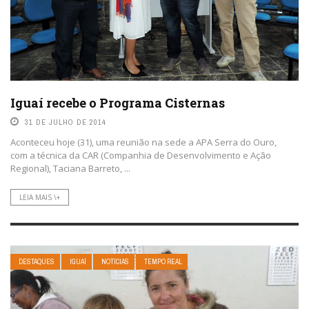
Iguaí recebe o Programa Cisternas
31 DE JULHO DE 2014
Aconteceu hoje (31), uma reunião na sede a APA Serra do Ouro,
com a técnica da CAR (Companhia de Desenvolvimento e Ação
Regional), Taciana Barreto, ...
LEIA MAIS \+
DESTAQUES
IGUAÍ
NOTÍCIAS
TEMPO REAL