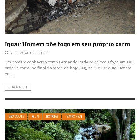
Iguaí: Homem põe fogo em seu próprio carro
3 DE AGOSTO DE 2014
Um homem conhecido como Fernando Padeiro colocou fogo em seu
próprio carro, no final da tarde de hoje (03), na rua Ezequiel Batista
em ...
LEIA MAIS \+
DESTAQUES
IGUAÍ
NOTÍCIAS
TEMPO REAL