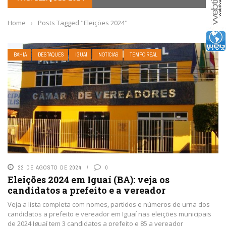
Home
›
Posts Tagged "Eleições 2024"
BAHIA
DESTAQUES
IGUAÍ
NOTÍCIAS
TEMPO REAL
22 DE AGOSTO DE 2024
0
Eleições 2024 em Iguaí (BA): veja os
candidatos a prefeito e a vereador
Veja a lista completa com nomes, partidos e números de urna dos
candidatos a prefeito e vereador em Iguaí nas eleições municipais
de 2024 Iguaí tem 3 candidatos a prefeito e 85 a vereador