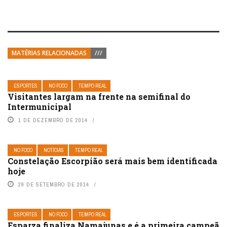
MATÉRIAS RELACIONADAS
///
ESPORTES
NO FOCO
TEMPO REAL
Visitantes largam na frente na semifinal do
Intermunicipal
1 DE DEZEMBRO DE 2014
NO FOCO
NOTÍCIAS
TEMPO REAL
Constelação Escorpião será mais bem identificada
hoje
29 DE SETEMBRO DE 2014
ESPORTES
NO FOCO
TEMPO REAL
Esparza finaliza Namajunas e é a primeira campeã