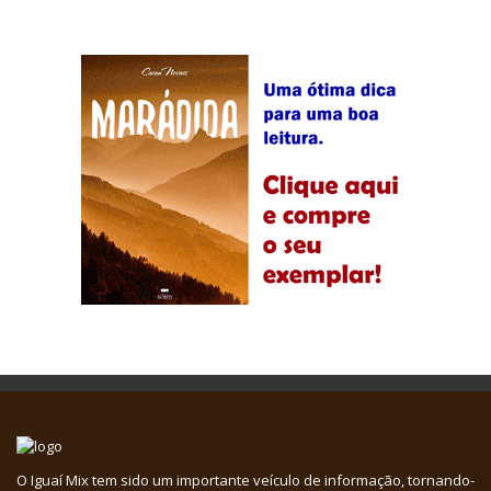
O Iguaí Mix tem sido um importante veículo de informação, tornando-