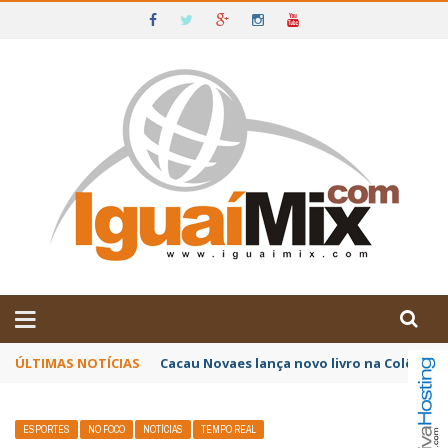
DE IGUAÍ E SUDOESTE DA BAHIA
ÚLTIMAS NOTÍCIAS
Poetas baianos representam o Brasil no XX
ESPORTES
NO FOCO
NOTÍCIAS
TEMPO REAL