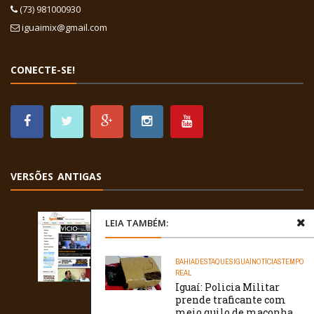
(73) 981000930
iguaimix@gmail.com
CONECTE-SE!
VERSÕES ANTIGAS
LEIA TAMBÉM:
BAHIA
DESTAQUES
IGUAÍ
NOTÍCIAS
TEMPO
REAL
Iguaí: Policia Militar
prende traficante com
meio quilo de maconha