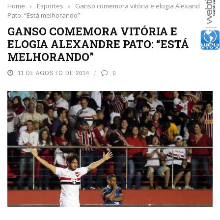
Home
›
Esportes
›
Ganso comemora vitória e elogia Alexandre
Pato: “Está melhorando”
GANSO COMEMORA VITÓRIA E
ELOGIA ALEXANDRE PATO: “ESTÁ
MELHORANDO”
11 DE AGOSTO DE 2014
0