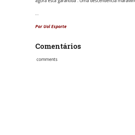
agora está garantida”. Uma descendência maravilh
…
Por Uol Esporte
Comentários
comments