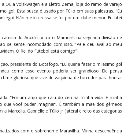
, a Oi, a Volskwagen e a Eletro Zema, loja do ramo de varejo
simo gol. Esta busca é usado por Túlio em suas palestras. “Eu
 consegui. Não me interessa se foi por um clube menor. Eu lutei
 a camisa do Araxá contra o Mamoré, na segunda divisão de
não se sente incomodado com isso. “Pelé deu aval ao meu
uvidem. O Rei do Futebol está comigo”.
ão, presidente do Botafogo. “Eu queria fazer o milésimo gol
deu como esse evento poderia ser grandioso. Ele pensa
time glorioso que vive de vaquinha de torcedor para honrar
lizada. “Foi um anjo que caiu do céu na minha vida. É minha
o o que você puder imaginar”. É também a mãe dos gêmeos
 a Marcella, Gabrielle e Túlio Jr (lateral direito das categorias
m batizados com o sobrenome Maravilha. Minha descendência