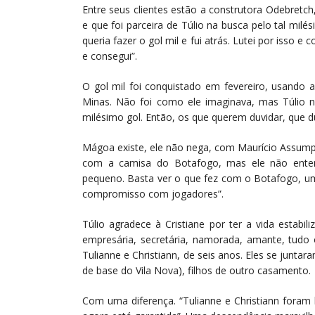
Entre seus clientes estão a construtora Odebretch
e que foi parceira de Túlio na busca pelo tal milé
queria fazer o gol mil e fui atrás. Lutei por isso e
e consegui”.
O gol mil foi conquistado em fevereiro, usando
Minas. Não foi como ele imaginava, mas Túlio 
milésimo gol. Então, os que querem duvidar, que d
Mágoa existe, ele não nega, com Maurício Assumpç
com a camisa do Botafogo, mas ele não enten
pequeno. Basta ver o que fez com o Botafogo, um 
compromisso com jogadores”.
Túlio agradece à Cristiane por ter a vida estabi
empresária, secretária, namorada, amante, tud
Tulianne e Christiann, de seis anos. Eles se juntaram
de base do Vila Nova), filhos de outro casamento.
Com uma diferença. “Tulianne e Christiann fora