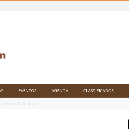
AS
EVENTOS
AGENDA
CLASSIFICADOS
tam o Brasil no XXIV Parlamento Internacional de Escritores, na C