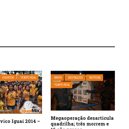
EVENTOS
TEMPO REAL
BAHIA
DESTAQUES
NOTÍCIAS
TEMPO REAL
Megaoperação desarticula
ívico Iguaí 2014 –
quadrilha; três morrem e