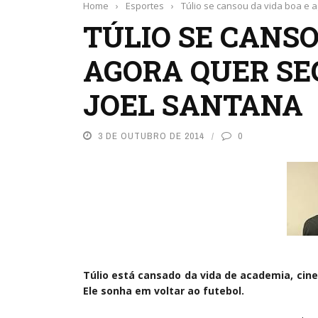
Home
›
Esportes
›
Túlio se cansou da vida boa e 
TÚLIO SE CANSO
AGORA QUER SE
JOEL SANTANA
3 DE OUTUBRO DE 2014
0
Túlio está cansado da vida de academia, cine
Ele sonha em voltar ao futebol.