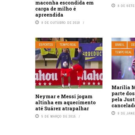
maconha escondida em
8 DE SET
carga de milho é
apreendida
9 DE OUTUBRO DE 2018
ESPORTES
TEMPO REAL
BRASIL
DE
TEMPO REAL
Marília 
parte do
Neymar e Messi jogam
pela Jus
altinha em aquecimento
cancelad
até Suárez atrapalhar
9 DE JANE
5 DE MARÇO DE 2015