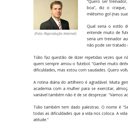
“Quero ser treinador,
boa”, diz o craque,
milésimo gol (nas suas
Qual seria o estilo 
entende muito de fut
(Foto: Reprodução Internet)
seria um treinador au
não pode ser tratado c
Túlio faz questão de dizer repetidas vezes que n
quem sempre amou o futebol. “Ganhei muito dinhei
dificuldades, mas estou com saudades. Quero volt
A rotina diária do artilheiro é agradável. Muita g
academia com a mulher para se exercitar, almo
variável também não é de se desprezar. “Vamos ao
Túlio também tem dado palestras. O nome é “Sem
todas as dificuldades que a vida nos coloca. A vi
atitude.”