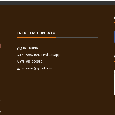
ENTRE EM CONTATO
Iguaí . Bahia
(73) 988710421 (Whatsapp)
(73) 981000930
iguaimix@gmail.com
,
x