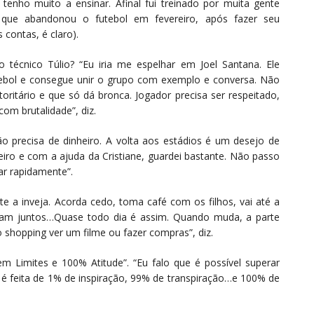
 tenho muito a ensinar. Afinal fui treinado por muita gente
 que abandonou o futebol em fevereiro, após fazer seu
 contas, é claro).
do técnico Túlio? “Eu iria me espelhar em Joel Santana. Ele
ebol e consegue unir o grupo com exemplo e conversa. Não
toritário e que só dá bronca. Jogador precisa ser respeitado,
om brutalidade”, diz.
ão precisa de dinheiro. A volta aos estádios é um desejo de
ro e com a ajuda da Cristiane, guardei bastante. Não passo
ar rapidamente”.
ente a inveja. Acorda cedo, toma café com os filhos, vai até a
çam juntos…Quase todo dia é assim. Quando muda, a parte
 shopping ver um filme ou fazer compras”, diz.
 Limites e 100% Atitude”. “Eu falo que é possível superar
da é feita de 1% de inspiração, 99% de transpiração…e 100% de