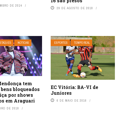
16 são presos
EMBRO DE 2014
29 DE AGOSTO DE 2018
STAQUES
NOTÍCIAS
ESPORTES
TEMPO REAL
Mendonça tem
EC Vitória: BA-VI de
s bens bloqueados
Juniores
tiça por shows
os em Araguari
6 DE MAIO DE 2016
IRO DE 2018