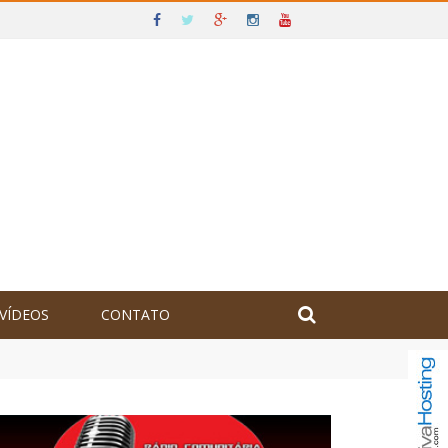
VÍDEOS
CONTATO
olômbia