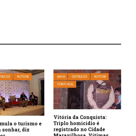
TAQUES
NOTÍCIAS
BAHIA
DESTAQUES
NOTÍCIAS
TEMPO REAL
Vitória da Conquista:
Triplo homicídio é
imula o turismo e
registrado no Cidade
 sonhar, diz
Maravilhosa. Vítimas
or