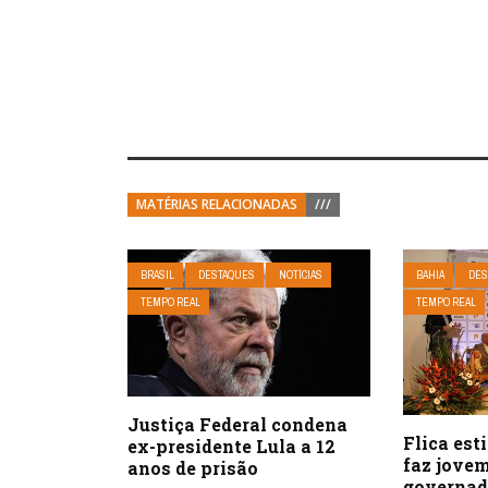
MATÉRIAS RELACIONADAS
///
BRASIL
DESTAQUES
NOTÍCIAS
BAHIA
DES
TEMPO REAL
TEMPO REAL
Justiça Federal condena
Flica est
ex-presidente Lula a 12
faz jovem
anos de prisão
governad