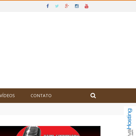
VÍDEOS
CONTATO
olômbia