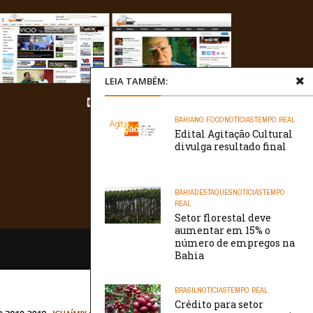
LEIA TAMBÉM:
BAHIA
NO FOCO
NOTÍCIAS
TEMPO REAL
Edital Agitação Cultural
divulga resultado final
BAHIA
DESTAQUES
NOTÍCIAS
TEMPO
REAL
Setor florestal deve
aumentar em 15% o
número de empregos na
/// WebtivaHOSTING
Bahia
BRASIL
NOTÍCIAS
TEMPO REAL
Crédito para setor