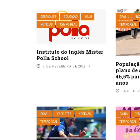
DESTAQUES
EDUCAÇÃO
IGUAÍ
BRASIL
NO
NOTÍCIAS
TEMPO REAL
TEMPO REAL
Instituto do Inglês Mister
Polla School
Populaçã
7 DE FEVEREIRO DE 2019
plano de 
46,5% pa
anos
14 DE DE
BRASIL
ESPORTES
NOTÍCIAS
BAHIA
DES
TEMPO REAL
TEMPO REAL