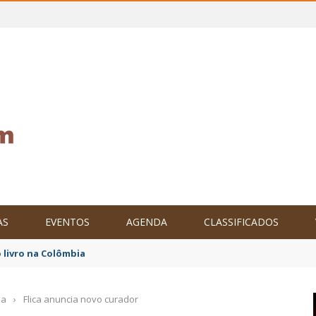
AS
EVENTOS
AGENDA
CLASSIFICADOS
tam o Brasil no XXIV Parlamento Internacional de Escritores, na C
ia
›
Flica anuncia novo curador