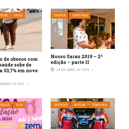
TÍCIAS
SAÚDE
EVENTOS
TEMPO REAL
Nosso Sarau 2019 – 2ª
o de obesos com
edição – parte II
saúde sobe de
ra 53,7% em nove
24 DE ABRIL DE 2019
ZEMBRO DE 2017
TAQUES
IGUAÍ
ESPORTES
NOTÍCIAS
TEMPO REAL