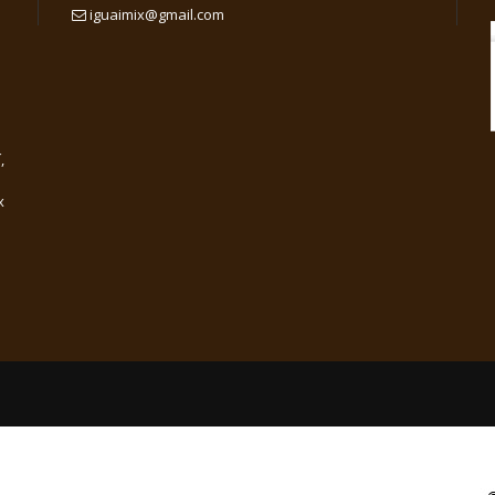
iguaimix@gmail.com
,
x