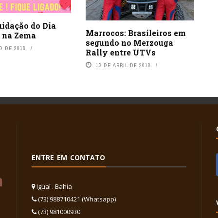
uidação do Dia
Marrocos: Brasileiros em
 na Zema
segundo no Merzouga
O DE 2018
Rally entre UTVs
16 DE ABRIL DE 2018
ENTRE EM CONTATO
Iguaí . Bahia
(73) 988710421 (Whatsapp)
(73) 981000930