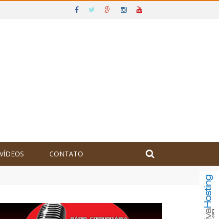
VÍDEOS
CONTATO
olômbia