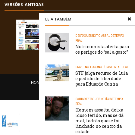
VERSÕES ANTIGAS
LEIA TAMBÉM:
DESTAQUES
NOTÍCIAS
SAÚDE
TEMPO
REAL
Nutricionista alerta para
os perigos do “sal a gosto”
BRASIL
NO FOCO
NOTÍCIAS
TEMPO REAL
STF julga recurso de Lula
e pedido de liberdade
HOME
EQUIPE
O PORTAL
CONTATO
para Eduardo Cunha
/// WebtivaHOSTING
BAHIA
DESTAQUES
NOTÍCIAS
TEMPO
REAL
Homem assalta, deixa
idoso ferido, mas se dá
mal; ladrão quase foi
linchado no centro da
cidade