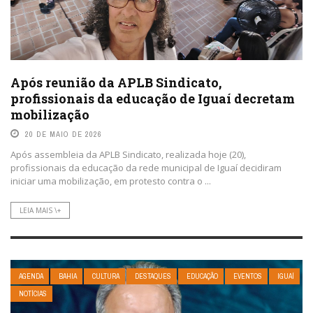
Após reunião da APLB Sindicato,
profissionais da educação de Iguaí decretam
mobilização
20 DE MAIO DE 2026
Após assembleia da APLB Sindicato, realizada hoje (20),
profissionais da educação da rede municipal de Iguaí decidiram
iniciar uma mobilização, em protesto contra o ...
LEIA MAIS \+
AGENDA
BAHIA
CULTURA
DESTAQUES
EDUCAÇÃO
EVENTOS
IGUAÍ
NOTÍCIAS