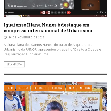
Iguaiense Illana Nunes é destaque em
congresso internacional de Urbanismo
10 DE NOVEMBRO DE 2025
A aluna Illana dos Santos Nunes, do curso de Arquitetura e
Urbanismo da FAINOR, apresentou o trabalho “Direito à Cidade e
Regularização Fundiária: uma ...
LEIA MAIS \+
BAHIA
CULTURA
DESTAQUES
EDUCAÇÃO
IGUAÍ
NOTÍCIAS