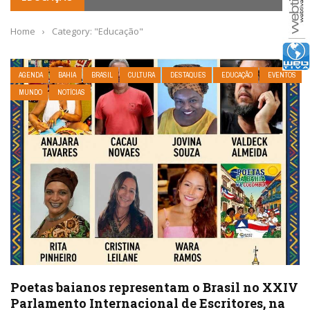
Home
›
Category: "Educação"
AGENDA
BAHIA
BRASIL
CULTURA
DESTAQUES
EDUCAÇÃO
EVENTOS
MUNDO
NOTÍCIAS
Poetas baianos representam o Brasil no XXIV
Parlamento Internacional de Escritores, na