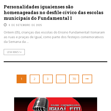
Personalidades iguaienses são
homenageadas no desfile cívico das escolas
municipais do Fundamental I
6 DE SETEMBRO DE 2025
Ontem (05), crianças das escolas do Ensino Fundamental I tomaram
as ruas e praças de Iguaí, como parte dos festejos comemorativos
da Semana da ...
LEIA MAIS \+
1
2
3
…
70