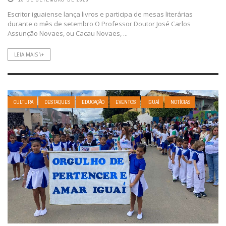
Escritor iguaiense lança livros e participa de mesas literárias
durante o mês de setembro O Professor Doutor José Carlos
Assunção Novaes, ou Cacau Novaes, ...
LEIA MAIS \+
CULTURA
DESTAQUES
EDUCAÇÃO
EVENTOS
IGUAÍ
NOTÍCIAS