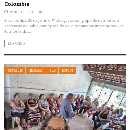
Colômbia
24 DE JULHO DE 2026
Entre os dias 29 de julho e 1º de agosto, um grupo de escritores e
escritoras da Bahia participará do XXIV Parlamento Internacional de
Escritores da ...
LEIA MAIS \+
DESTAQUES
EDUCAÇÃO
IGUAÍ
NOTÍCIAS