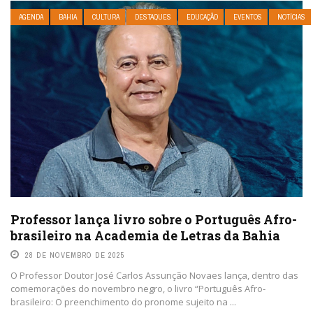
AGENDA
BAHIA
CULTURA
DESTAQUES
EDUCAÇÃO
EVENTOS
NOTÍCIAS
Professor lança livro sobre o Português Afro-
brasileiro na Academia de Letras da Bahia
28 DE NOVEMBRO DE 2025
O Professor Doutor José Carlos Assunção Novaes lança, dentro das
comemorações do novembro negro, o livro “Português Afro-
brasileiro: O preenchimento do pronome sujeito na ...