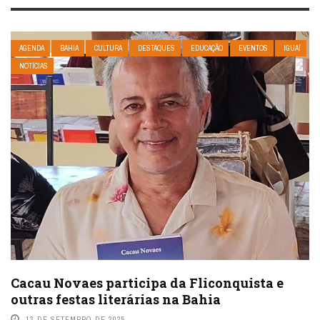
AGENDA
BAHIA
CULTURA
DESTAQUES
EDUCAÇÃO
EVENTOS
IGUAÍ
NOTÍCIAS
Cacau Novaes participa da Fliconquista e
outras festas literárias na Bahia
13 DE SETEMBRO DE 2025