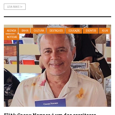
LEIA MAIS \+
AGENDA
BAHIA
CULTURA
DESTAQUES
EDUCAÇÃO
EVENTOS
IGUAÍ
NOTÍCIAS
Flitê: Cacau Novaes é um dos escritores