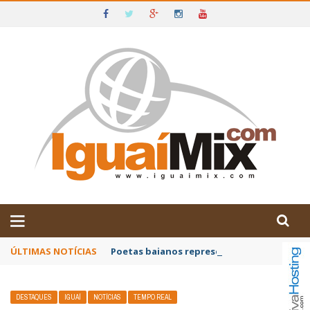
DE IGUAÍ E SUDOESTE DA BAHIA
ÚLTIMAS NOTÍCIAS
Poetas baianos representam o Brasil no XX
DESTAQUES
IGUAÍ
NOTÍCIAS
TEMPO REAL