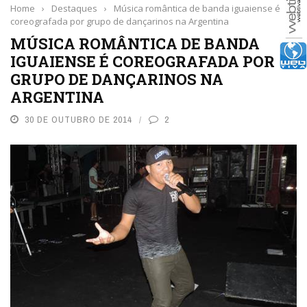
Home
›
Destaques
›
Música romântica de banda iguaiense é
coreografada por grupo de dançarinos na Argentina
MÚSICA ROMÂNTICA DE BANDA
IGUAIENSE É COREOGRAFADA POR
GRUPO DE DANÇARINOS NA
ARGENTINA
30 DE OUTUBRO DE 2014
2