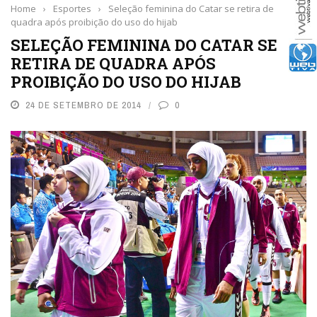
Home
›
Esportes
›
Seleção feminina do Catar se retira de
quadra após proibição do uso do hijab
SELEÇÃO FEMININA DO CATAR SE
RETIRA DE QUADRA APÓS
PROIBIÇÃO DO USO DO HIJAB
24 DE SETEMBRO DE 2014
0