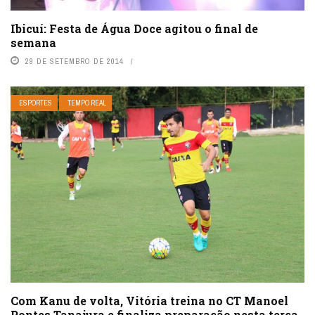
Ibicuí: Festa de Água Doce agitou o final de
semana
29 DE SETEMBRO DE 2014
ESPORTES
TEMPO REAL
Com Kanu de volta, Vitória treina no CT Manoel
Pontes Tanajura e finaliza preparação nesta terça-