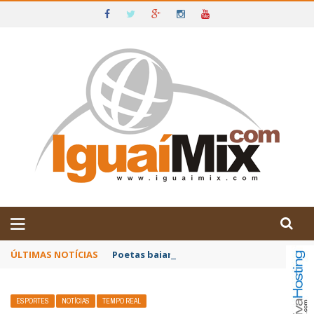
DE IGUAÍ E SUDOESTE DA BAHIA
ÚLTIMAS NOTÍCIAS
Poetas baianos representam o Brasil no XX
ESPORTES
NOTÍCIAS
TEMPO REAL