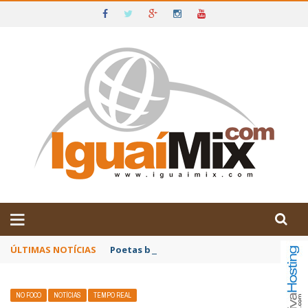
DE IGUAÍ E SUDOESTE DA BAHIA
ÚLTIMAS NOTÍCIAS
Poetas baianos representam o Brasil no XX
NO FOCO
NOTÍCIAS
TEMPO REAL