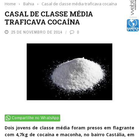
Home
›
Bahia
›
Casal de classe média traficava cocaína
CASAL DE CLASSE MÉDIA
TRAFICAVA COCAÍNA
25 DE NOVEMBRO DE 2014
0
Compartilhe no WhatsApp
Dois jovens de classe média foram presos em flagrante
com 4,7kg de cocaína e maconha, no bairro Castália, em