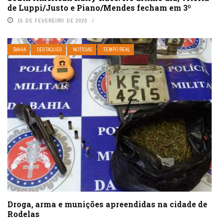
de Luppi/Justo e Piano/Mendes fecham em 3º
15 DE FEVEREIRO DE 2020
BAHIA
DESTAQUES
NOTÍCIAS
TEMPO REAL
Droga, arma e munições apreendidas na cidade de
Rodelas