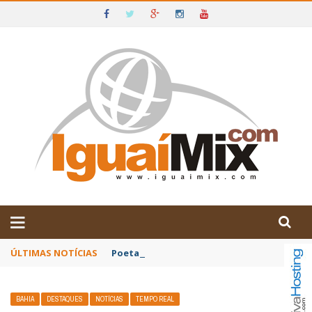
DE IGUAÍ E SUDOESTE DA BAHIA
ÚLTIMAS NOTÍCIAS
Poetas baianos representam o Brasil no XX
BAHIA
DESTAQUES
NOTÍCIAS
TEMPO REAL