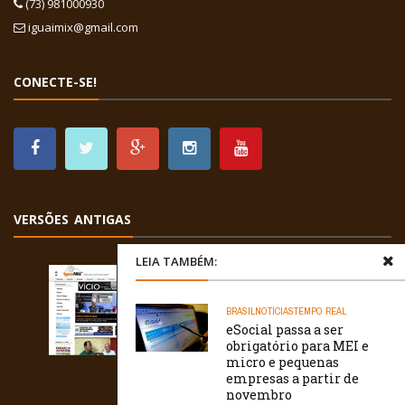
(73) 981000930
iguaimix@gmail.com
CONECTE-SE!
VERSÕES ANTIGAS
LEIA TAMBÉM:
BRASIL
NOTÍCIAS
TEMPO REAL
eSocial passa a ser
obrigatório para MEI e
micro e pequenas
empresas a partir de
novembro