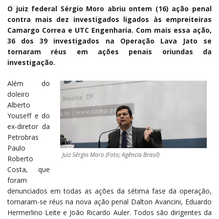
O juiz federal Sérgio Moro abriu ontem (16) ação penal
contra mais dez investigados ligados às empreiteiras
Camargo Correa e UTC Engenharia. Com mais essa ação,
36 dos 39 investigados na Operação Lava Jato se
tornaram réus em ações penais oriundas da
investigação.
Além do
doleiro
Alberto
Youseff e do
ex-diretor da
Petrobras
Paulo
Juiz Sérgio Moro (Foto; Agência Brasil)
Roberto
Costa, que
foram
denunciados em todas as ações da sétima fase da operação,
tornaram-se réus na nova ação penal Dalton Avancini, Eduardo
Hermerlino Leite e João Ricardo Auler. Todos são dirigentes da