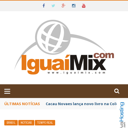
DE IGUAÍ E SUDOESTE DA BAHIA
ÚLTIMAS NOTÍCIAS
Poetas baianos representam o Brasil no XX
BRASIL
NOTÍCIAS
TEMPO REAL