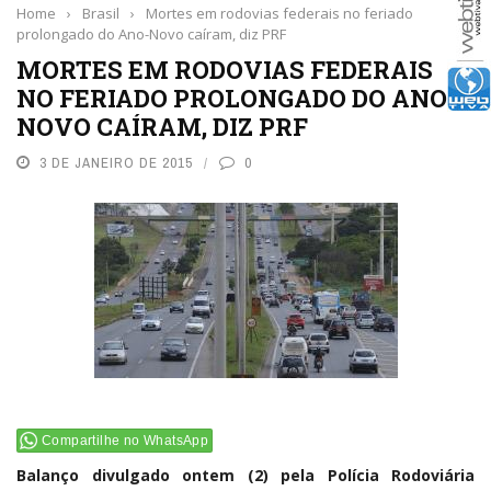
Home
›
Brasil
›
Mortes em rodovias federais no feriado
prolongado do Ano-Novo caíram, diz PRF
MORTES EM RODOVIAS FEDERAIS
NO FERIADO PROLONGADO DO ANO-
NOVO CAÍRAM, DIZ PRF
3 DE JANEIRO DE 2015
0
Compartilhe no WhatsApp
Balanço divulgado ontem (2) pela Polícia Rodoviária