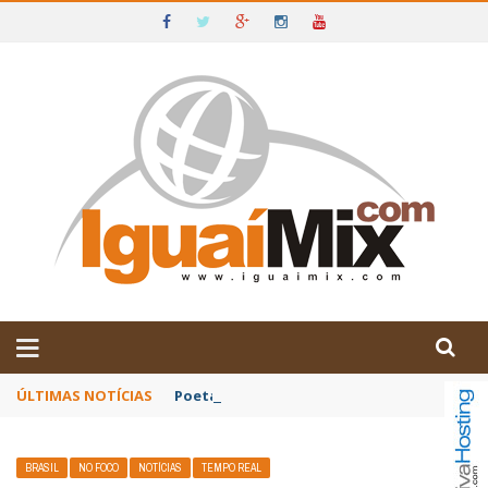
DE IGUAÍ E SUDOESTE DA BAHIA
ÚLTIMAS NOTÍCIAS
Poetas baianos representam o Brasil no XX
BRASIL
NO FOCO
NOTÍCIAS
TEMPO REAL