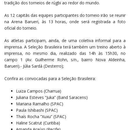
tradição dos torneios de rúgbi ao redor do mundo.
As 12 capitãs das equipes participantes do torneio irão se reunir
na Arena Barueri, às 13 horas, onde será registrada a foto
oficial do torneio.
As atletas participam, ainda, de uma coletiva informal para a
imprensa. A Seleção Brasileira terá também um treino aberto à
imprensa, no mesmo dia, realizado das 14h às 15h30, no
campo 1 (Av. Guilherme Rohn, s/n., bairro Nova Aldeinha,
Barueri).- Júlia Sardá (Desterro);
Confira as convocadas para a Seleção Brasileira:
Luiza Campos (Charrua)
Juliana Esteves “Juka” (Band Saracens)
Mariana Ramalho (SPAC)
Paula Ishibashi (SPAC)
Thaís Rocha “Xuxu” (SPAC)
Haline Scatrut (Curitiba)
Amanda Araújo (Recife)