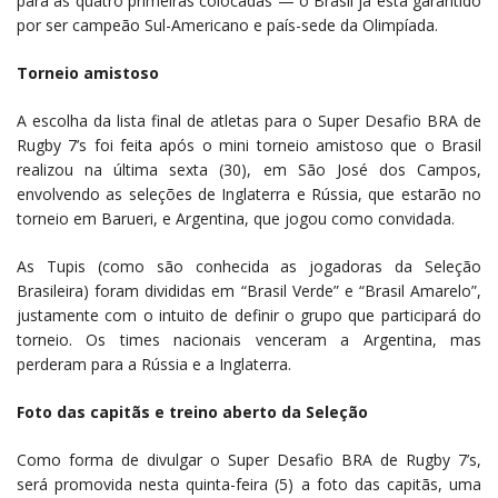
para as quatro primeiras colocadas — o Brasil já está garantido
por ser campeão Sul-Americano e país-sede da Olimpíada.
Torneio amistoso
A escolha da lista final de atletas para o Super Desafio BRA de
Rugby 7’s foi feita após o mini torneio amistoso que o Brasil
realizou na última sexta (30), em São José dos Campos,
envolvendo as seleções de Inglaterra e Rússia, que estarão no
torneio em Barueri, e Argentina, que jogou como convidada.
As Tupis (como são conhecida as jogadoras da Seleção
Brasileira) foram divididas em “Brasil Verde” e “Brasil Amarelo”,
justamente com o intuito de definir o grupo que participará do
torneio. Os times nacionais venceram a Argentina, mas
perderam para a Rússia e a Inglaterra.
Foto das capitãs e treino aberto da Seleção
Como forma de divulgar o Super Desafio BRA de Rugby 7’s,
será promovida nesta quinta-feira (5) a foto das capitãs, uma