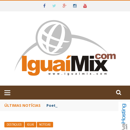
DE IGUAÍ E SUDOESTE DA BAHIA
ÚLTIMAS NOTÍCIAS
Poetas baianos representam o Brasil no XX
DESTAQUES
IGUAÍ
NOTÍCIAS