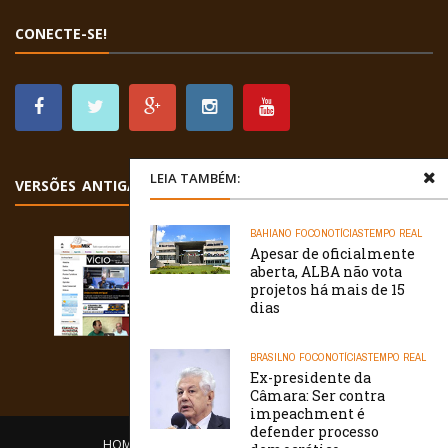
CONECTE-SE!
LEIA TAMBÉM:
VERSÕES ANTIGAS
BAHIA
NO FOCO
NOTÍCIAS
TEMPO REAL
Apesar de oficialmente
aberta, ALBA não vota
projetos há mais de 15
dias
BRASIL
NO FOCO
NOTÍCIAS
TEMPO REAL
Ex-presidente da
Câmara: Ser contra
impeachment é
defender processo
HOME
EQUIPE
O PORTAL
CONTATO