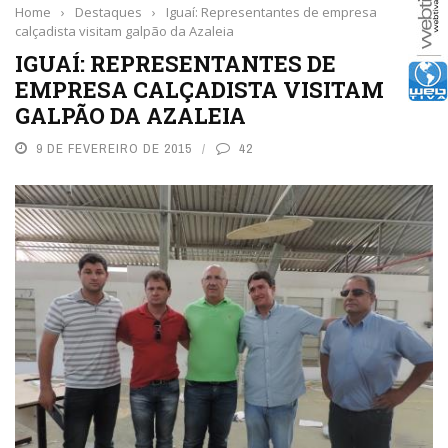
Home
›
Destaques
›
Iguaí: Representantes de empresa
calçadista visitam galpão da Azaleia
IGUAÍ: REPRESENTANTES DE
EMPRESA CALÇADISTA VISITAM
GALPÃO DA AZALEIA
9 DE FEVEREIRO DE 2015
42