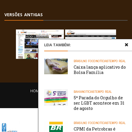
VERSÕES ANTIGAS
LEIA TAMBÉM:
BRASIL
NO FOCO
NOTÍCIAS
TEMPO REAL
Caixa lança aplicativo do
Bolsa Família
HOME
EQUIPE
O PORTAL
CONTATO
BAHIA
NOTÍCIAS
TEMPO REAL
5ª Parada do Orgulho de
/// WebtivaHOSTING
ser LGBT acontece em 31
de agosto
BRASIL
NO FOCO
NOTÍCIAS
TEMPO REAL
CPMI da Petrobras é