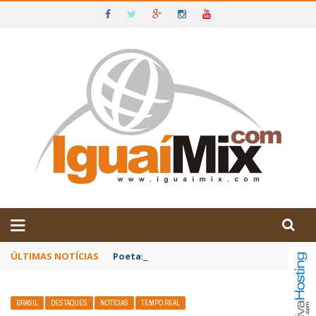
DE IGUAÍ E SUDOESTE DA BAHIA
ÚLTIMAS NOTÍCIAS
Poetas baianos representam o Brasil no XX
BRASIL
DESTAQUES
NOTÍCIAS
TEMPO REAL