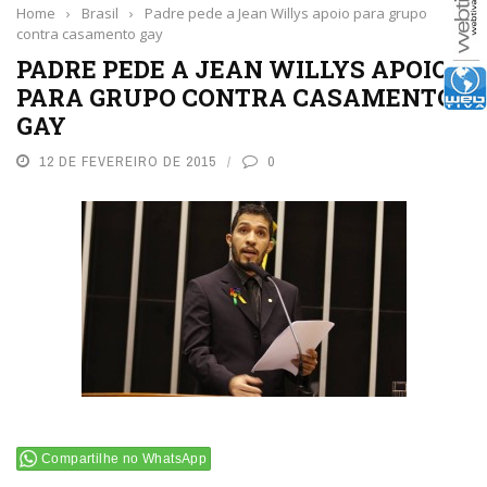
Home
›
Brasil
›
Padre pede a Jean Willys apoio para grupo
contra casamento gay
PADRE PEDE A JEAN WILLYS APOIO
PARA GRUPO CONTRA CASAMENTO
GAY
12 DE FEVEREIRO DE 2015
0
Compartilhe no WhatsApp