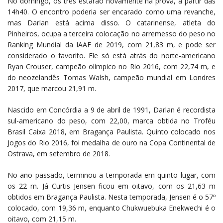
No domingo, os três estarão novamente na prova, a partir das
14h40. O encontro poderia ser encarado como uma revanche,
mas Darlan está acima disso. O catarinense, atleta do
Pinheiros, ocupa a terceira colocação no arremesso do peso no
Ranking Mundial da IAAF de 2019, com 21,83 m, e pode ser
considerado o favorito. Ele só está atrás do norte-americano
Ryan Crouser, campeão olímpico no Rio 2016, com 22,74 m, e
do neozelandês Tomas Walsh, campeão mundial em Londres
2017, que marcou 21,91 m.
Nascido em Concórdia a 9 de abril de 1991, Darlan é recordista
sul-americano do peso, com 22,00, marca obtida no Troféu
Brasil Caixa 2018, em Bragança Paulista. Quinto colocado nos
Jogos do Rio 2016, foi medalha de ouro na Copa Continental de
Ostrava, em setembro de 2018.
No ano passado, terminou a temporada em quinto lugar, com
os 22 m. Já Curtis Jensen ficou em oitavo, com os 21,63 m
obtidos em Bragança Paulista. Nesta temporada, Jensen é o 57º
colocado, com 19,36 m, enquanto Chukwuebuka Enekwechi é o
oitavo, com 21,15 m.