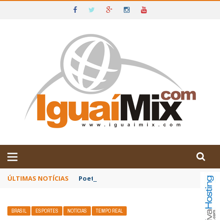
DE IGUAÍ E SUDOESTE DA BAHIA
ÚLTIMAS NOTÍCIAS
Poetas baianos representam o Brasil no XX
BRASIL
ESPORTES
NOTÍCIAS
TEMPO REAL