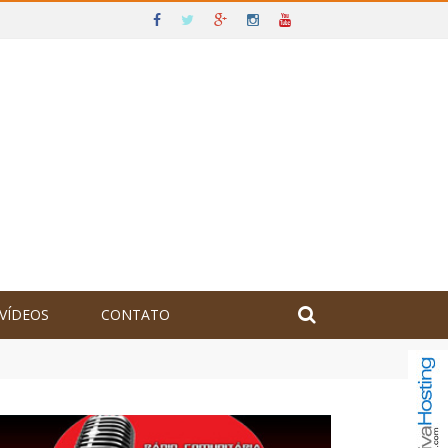
VÍDEOS
CONTATO
olômbia