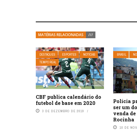
MATÉRIAS RELACIONADAS
///
DESTAQUES
ESPORTES
NOTÍCIAS
BRASIL
NO
TEMPO REAL
CBF publica calendário do
Polícia p
futebol de base em 2020
ser um do
3 DE DEZEMBRO DE 2019
venda de
Rocinha
10 DE NO