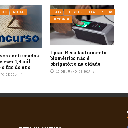
 FOCO
NOTÍCIAS
BAHIA
DESTAQUES
IGUAÍ
NOTÍCIAS
TEMPO REAL
Iguaí: Recadastramento
rsos confirmados
biométrico não é
recer 1,9 mil
obrigatório na cidade
 o fim do ano
13 DE JUNHO DE 2017
STO DE 2014