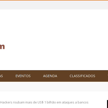
AS
EVENTOS
AGENDA
CLASSIFICADOS
tam o Brasil no XXIV Parlamento Internacional de Escritores, na C
Hackers roubam mais de US$ 1 bilhão em ataques a bancos