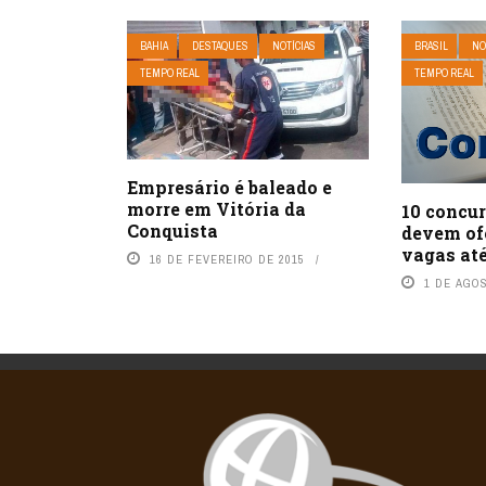
BAHIA
DESTAQUES
NOTÍCIAS
BRASIL
NO
TEMPO REAL
TEMPO REAL
Empresário é baleado e
morre em Vitória da
10 concu
Conquista
devem ofe
vagas até
16 DE FEVEREIRO DE 2015
1 DE AGO