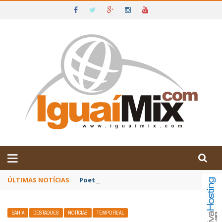
DE IGUAÍ E SUDOESTE DA BAHIA
ÚLTIMAS NOTÍCIAS
Poetas baianos representam o Brasil no XX
BAHIA
DESTAQUES
NOTÍCIAS
TEMPO REAL