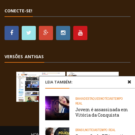
CONECTE-SE!
VERSÕES ANTIGAS
LEIA TAMBÉM:
BAHIA
DESTAQUES
NOTÍCIAS
TEMPO
REAL
Jovem é assassinada em
Vitória da Conquista
BRASIL
NOTÍCIAS
TEMPO REAL
HOME
EQUIPE
O PORTAL
CONTATO