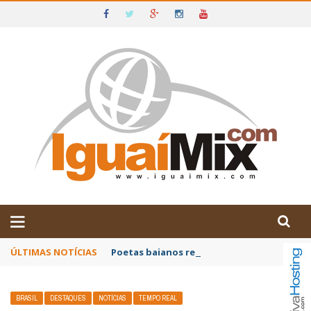
DE IGUAÍ E SUDOESTE DA BAHIA
ÚLTIMAS NOTÍCIAS
Poetas baianos representam o Brasil no XX
BRASIL
DESTAQUES
NOTÍCIAS
TEMPO REAL