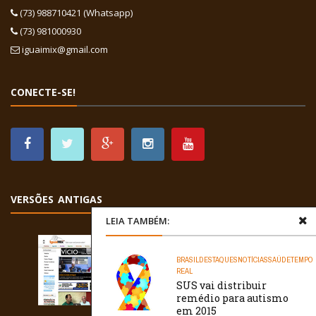
(73) 988710421 (Whatsapp)
(73) 981000930
iguaimix@gmail.com
CONECTE-SE!
VERSÕES ANTIGAS
LEIA TAMBÉM:
BRASIL
DESTAQUES
NOTÍCIAS
SAÚDE
TEMPO
REAL
SUS vai distribuir
remédio para autismo
em 2015