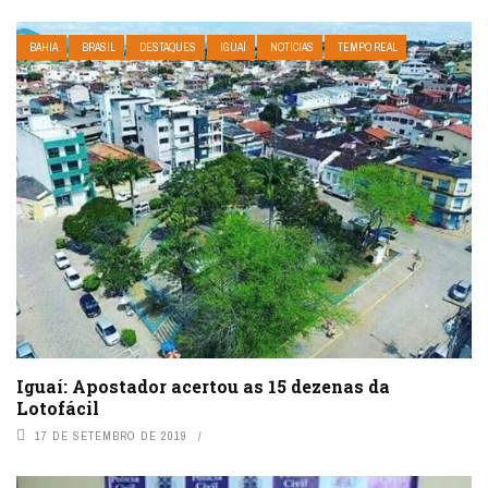
BAHIA
BRASIL
DESTAQUES
IGUAÍ
NOTÍCIAS
TEMPO REAL
Iguaí: Apostador acertou as 15 dezenas da
Lotofácil
17 DE SETEMBRO DE 2019