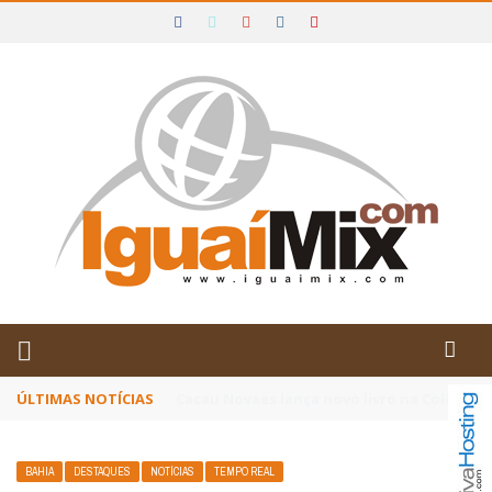
DE IGUAÍ E SUDOESTE DA BAHIA
ÚLTIMAS NOTÍCIAS
Poetas baianos representam o Brasil no XX
BAHIA
DESTAQUES
NOTÍCIAS
TEMPO REAL