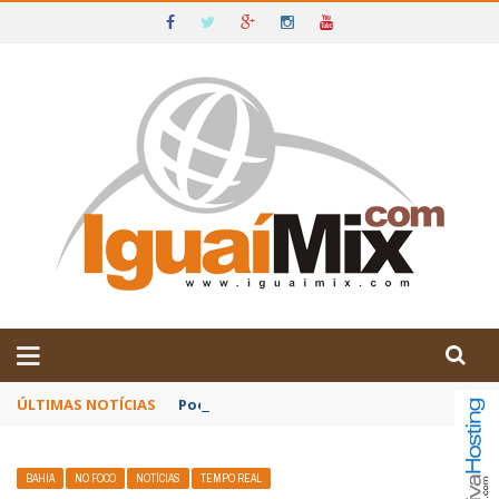
DE IGUAÍ E SUDOESTE DA BAHIA
ÚLTIMAS NOTÍCIAS
Poetas baianos representam o Brasil no XX
BAHIA
NO FOCO
NOTÍCIAS
TEMPO REAL