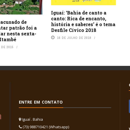
Iguaí: ‘Bahia de canto a
canto: Rica de encanto,
 acusado de
história e saberes’ é o tema
tar patrão foi a
Desfile Cívico 2018
lar nesta sexta-
16 DE JULHO DE 2018
 Itambé
 DE 2015
ENTRE EM CONTATO
Iguaí . Bahia
(73) 988710421 (Whatsapp)