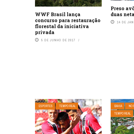
Preso av
duas net
WWF Brasil lança
concurso para restauração
14 DE JAN
florestal da iniciativa
privada
5 DE JUNHO DE 2017
ESPORTES
TEMPO REAL
BAHIA
NO 
TEMPO REAL