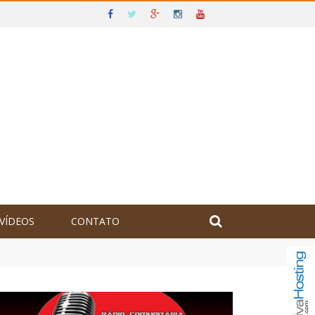
VÍDEOS
CONTATO
olômbia