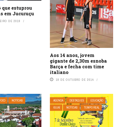
ô que estuprou
as em Jucuruçu
EIRO DE 2019
Aos 14 anos, jovem
gigante de 2,30m esnoba
Barça e fecha com time
italiano
18 DE OUTUBRO DE 2014
FOCO
NOTÍCIAS
AGENDA
DESTAQUES
EDUCAÇÃO
IGUAÍ
NOTÍCIAS
TEMPO REAL