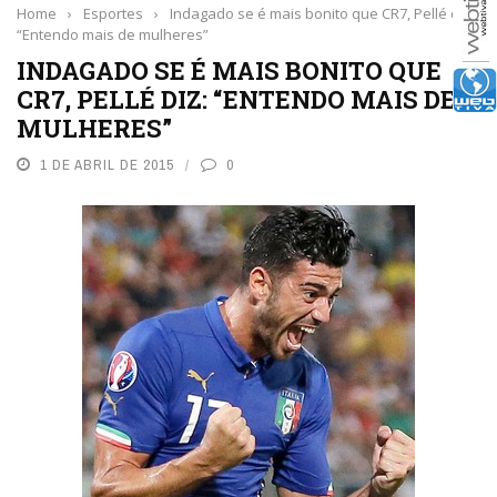
Home
›
Esportes
›
Indagado se é mais bonito que CR7, Pellé diz:
“Entendo mais de mulheres”
INDAGADO SE É MAIS BONITO QUE
CR7, PELLÉ DIZ: “ENTENDO MAIS DE
MULHERES”
1 DE ABRIL DE 2015
0