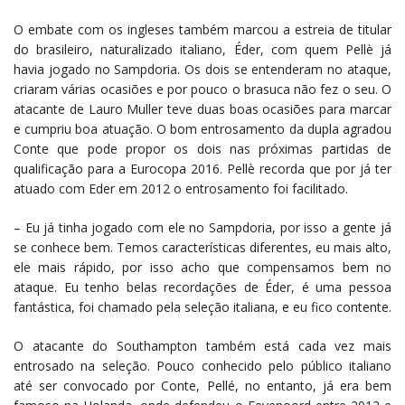
O embate com os ingleses também marcou a estreia de titular
do brasileiro, naturalizado italiano, Éder, com quem Pellè já
havia jogado no Sampdoria. Os dois se entenderam no ataque,
criaram várias ocasiões e por pouco o brasuca não fez o seu. O
atacante de Lauro Muller teve duas boas ocasiões para marcar
e cumpriu boa atuação. O bom entrosamento da dupla agradou
Conte que pode propor os dois nas próximas partidas de
qualificação para a Eurocopa 2016. Pellè recorda que por já ter
atuado com Eder em 2012 o entrosamento foi facilitado.
– Eu já tinha jogado com ele no Sampdoria, por isso a gente já
se conhece bem. Temos características diferentes, eu mais alto,
ele mais rápido, por isso acho que compensamos bem no
ataque. Eu tenho belas recordações de Éder, é uma pessoa
fantástica, foi chamado pela seleção italiana, e eu fico contente.
O atacante do Southampton também está cada vez mais
entrosado na seleção. Pouco conhecido pelo público italiano
até ser convocado por Conte, Pellé, no entanto, já era bem