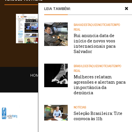
LEIA TAMBÉM:
BAHIA
DESTAQUES
NOTÍCIAS
TEMPO
REAL
Rui anuncia data de
início de novos voos
internacionais para
Salvador
BRASIL
DESTAQUES
NOTÍCIAS
TEMPO
REAL
HOME
EQUIPE
O PORTAL
CONTATO
Mulheres relatam
agressões e alertam para
/// WebtivaHOSTING
importância da
denúncia
NOTÍCIAS
Seleção Brasileira: Tite
convoca às 11h