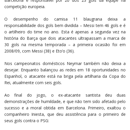
Barcelona é responsável por 20 dos 23 gols da equipe na
competição europeia.
O desempenho do camisa 11 blaugrana deixa a
responsabilidade dos gols bem dividida – Messi tem 46 gols e é
o artilheiro do time no ano. Esta é apenas a segunda vez na
história do Barça que dois atacantes ultrapassam a marca de
30 gols na mesma temporada – a primeira ocasião foi em
2008/09, com Messi (38) e Eto’o (36).
Nos campeonatos domésticos Neymar também não deixa a
desejar. Enquanto balançou as redes em 18 oportunidades no
Espanhol, o atacante está na briga pela artilharia da Copa do
Rei, atualmente com seis gols.
Ao final do jogo, o ex-atacante santista deu duas
demonstrações de humildade, e que não tem sido afetado pelo
sucesso e a moral obtida em Barcelona. Primeiro, exaltou o
companheiro Iniesta, que deu assistência para o primeiro de
seus gols contra o PSG: