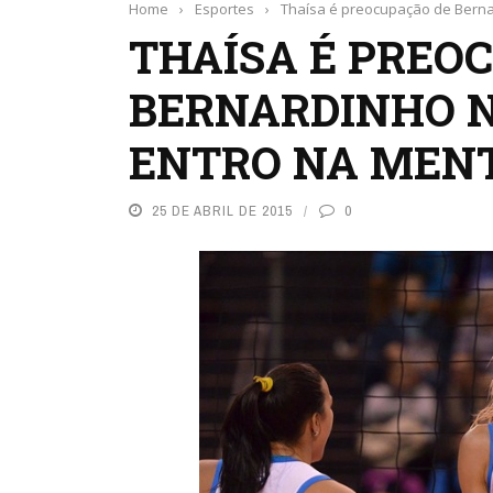
Home
›
Esportes
›
Thaísa é preocupação de Bernar
THAÍSA É PREO
BERNARDINHO N
ENTRO NA MENT
25 DE ABRIL DE 2015
0