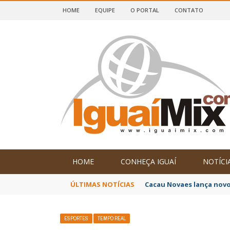
HOME
EQUIPE
O PORTAL
CONTATO
DE IGUAÍ E SUDOESTE DA BAHIA
HOME
CONHEÇA IGUAÍ
NOTÍCI
ÚLTIMAS NOTÍCIAS
Poetas baianos represen
ESPORTES
TEMPO REAL