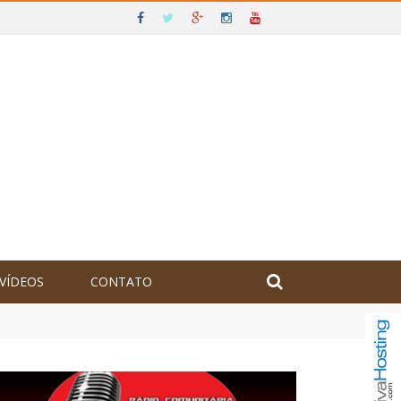
VÍDEOS
CONTATO
olômbia