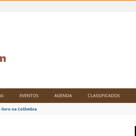
AS
EVENTOS
AGENDA
CLASSIFICADOS
tam o Brasil no XXIV Parlamento Internacional de Escritores, na C