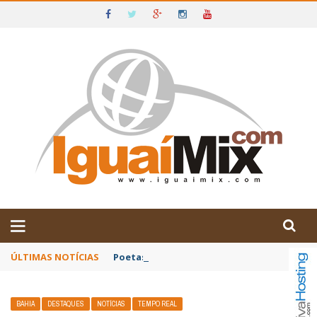
DE IGUAÍ E SUDOESTE DA BAHIA
ÚLTIMAS NOTÍCIAS
Poetas baianos representam o Brasil no XX
BAHIA
DESTAQUES
NOTÍCIAS
TEMPO REAL