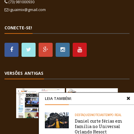
(73) 981000930
iguaimix@gmail.com
CONECTE-SE!
VERSÕES ANTIGAS
LEIA TAMBÉM:
DESTAQUES
NOTÍCIAS
TEMPO REAL
Daniel curte férias em
família no Universal
Orlando Resort