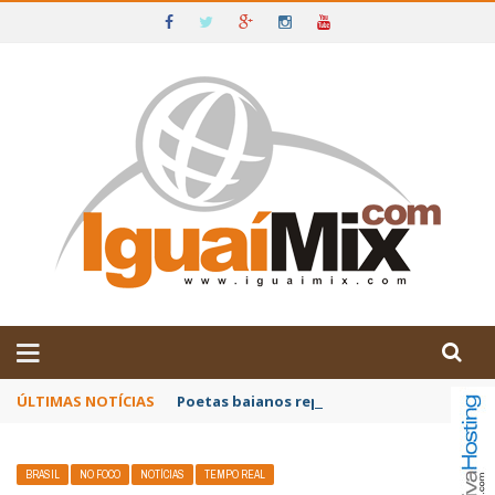
DE IGUAÍ E SUDOESTE DA BAHIA
ÚLTIMAS NOTÍCIAS
Poetas baianos representam o Brasil no XX
BRASIL
NO FOCO
NOTÍCIAS
TEMPO REAL