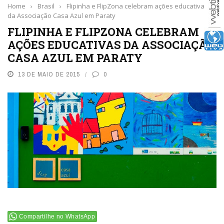
Home
›
Brasil
›
Flipinha e FlipZona celebram ações educativas
da Associação Casa Azul em Paraty
FLIPINHA E FLIPZONA CELEBRAM
AÇÕES EDUCATIVAS DA ASSOCIAÇÃO
CASA AZUL EM PARATY
13 DE MAIO DE 2015
0
Compartilhe no WhatsApp