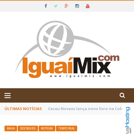
DE IGUAÍ E SUDOESTE DA BAHIA
ÚLTIMAS NOTÍCIAS
Poetas baianos representam o Brasil no XX
BAHIA
DESTAQUES
NOTÍCIAS
TEMPO REAL