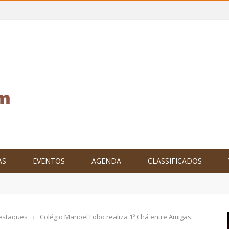
AS
EVENTOS
AGENDA
CLASSIFICADOS
tam o Brasil no XXIV Parlamento Internacional de Escritores, na C
estaques
›
Colégio Manoel Lobo realiza 1º Chá entre Amigas