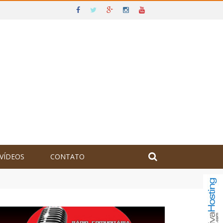
VÍDEOS
CONTATO
olômbia