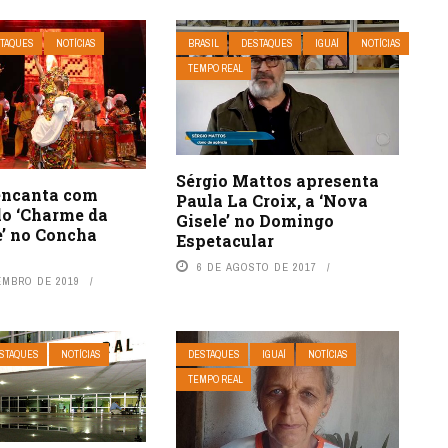
TAQUES
NOTÍCIAS
BRASIL
DESTAQUES
IGUAÍ
NOTÍCIAS
TEMPO REAL
Sérgio Mattos apresenta
 encanta com
Paula La Croix, a ‘Nova
lo ‘Charme da
Gisele’ no Domingo
e’ no Concha
Espetacular
6 DE AGOSTO DE 2017
EMBRO DE 2019
STAQUES
NOTÍCIAS
DESTAQUES
IGUAÍ
NOTÍCIAS
TEMPO REAL