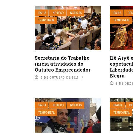
BAHIA
NO FOCO
NOTÍCIAS
BAHIA
DES
TEMPO REAL
TEMPO REAL
Secretaria do Trabalho
Ilê Aiyê
inicia atividades do
espetácu
Outubro Empreendedor
Liberdad
Negra
6 DE OUTUBRO DE 2015
9 DE DEZ
BAHIA
NO FOCO
NOTÍCIAS
BRASIL
DE
TEMPO REAL
TEMPO REAL