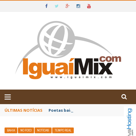
DE IGUAÍ E SUDOESTE DA BAHIA
ÚLTIMAS NOTÍCIAS
Poetas baianos representam o Brasil no XX
BAHIA
NO FOCO
NOTÍCIAS
TEMPO REAL