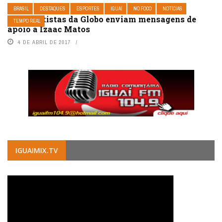
BRASIL
DESTAQUES
ESPORTES
IGUAÍ
NO FOCO
NOTÍCIAS
Iguaí: Artistas da Globo enviam mensagens de
TEMPO REAL
apoio a Izaac Matos
4 DE ABRIL DE 2017
IGUAIMIX.TV