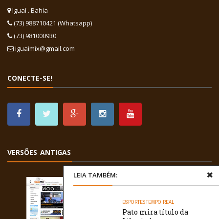
Iguaí . Bahia
(73) 988710421 (Whatsapp)
(73) 981000930
iguaimix@gmail.com
CONECTE-SE!
VERSÕES ANTIGAS
LEIA TAMBÉM:
ESPORTES
TEMPO REAL
Pato mira título da