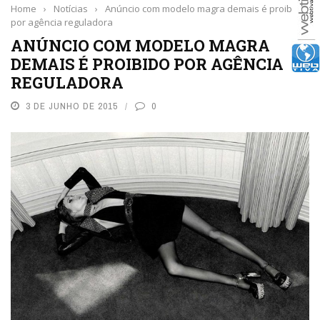
Home
›
Notícias
›
Anúncio com modelo magra demais é proibido
por agência reguladora
ANÚNCIO COM MODELO MAGRA
DEMAIS É PROIBIDO POR AGÊNCIA
REGULADORA
3 DE JUNHO DE 2015
0