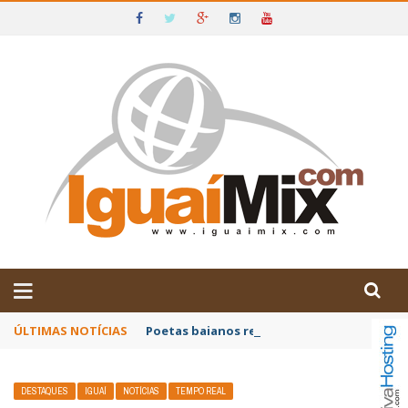
DE IGUAÍ E SUDOESTE DA BAHIA
ÚLTIMAS NOTÍCIAS
Poetas baianos representam o Brasil no XX
DESTAQUES
IGUAÍ
NOTÍCIAS
TEMPO REAL